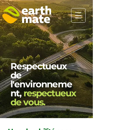
Respectueux
de
l'environneme
nt,
respectueux
de vous.